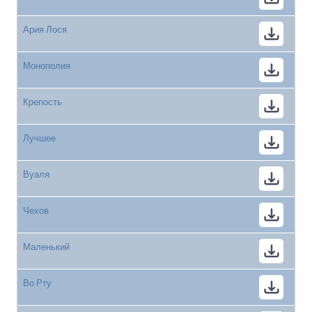
Ария Лося
Монополия
Крепость
Лучшее
Вуаля
Чехов
Маленький
Во Рту