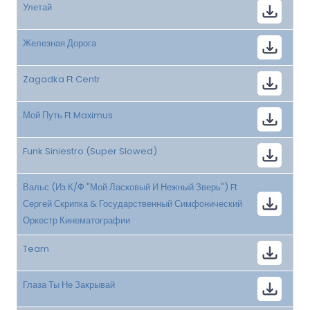
Улетай
Железная Дорога
Zagadka Ft Centr
Мой Путь Ft Maximus
Funk Siniestro (Super Slowed)
Вальс (Из К/Ф "Мой Ласковый И Нежный Зверь") Ft
Сергей Скрипка & Государственный Симфонический
Оркестр Кинематографии
Team
Глаза Ты Не Закрывай